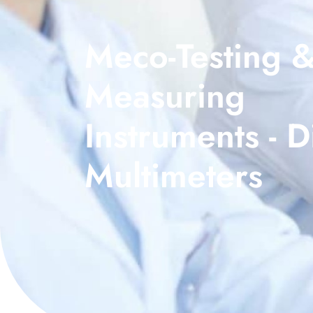
Meco-Testing 
Measuring
Instruments - Di
Multimeters