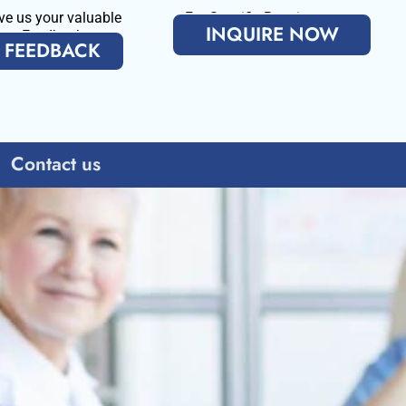
ve us your valuable
For Specific Requirenments
INQUIRE NOW
Feedback
FEEDBACK
Contact us