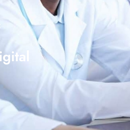
&
gital